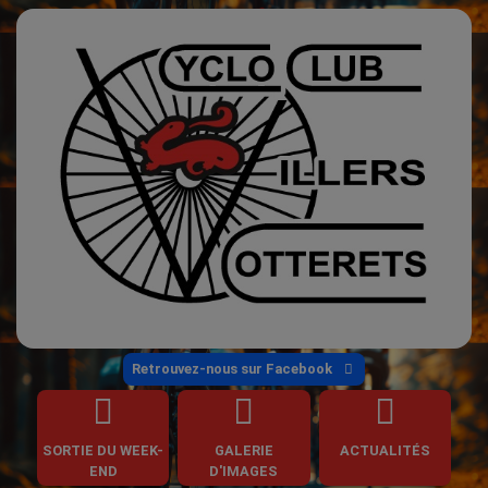
Retrouvez-nous sur Facebook
SORTIE DU WEEK-
GALERIE
ACTUALITÉS
END
D'IMAGES